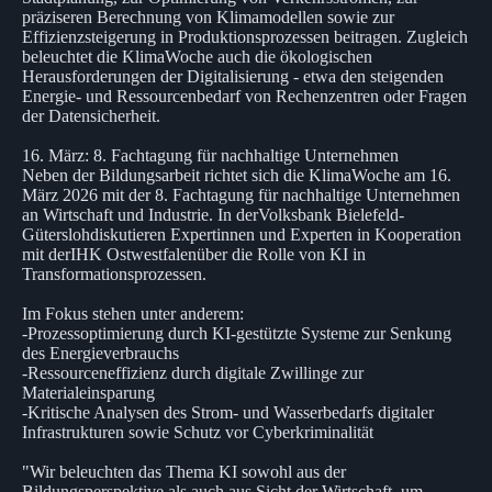
präziseren Berechnung von Klimamodellen sowie zur
Effizienzsteigerung in Produktionsprozessen beitragen. Zugleich
beleuchtet die KlimaWoche auch die ökologischen
Herausforderungen der Digitalisierung - etwa den steigenden
Energie- und Ressourcenbedarf von Rechenzentren oder Fragen
der Datensicherheit.
16. März: 8. Fachtagung für nachhaltige Unternehmen
Neben der Bildungsarbeit richtet sich die KlimaWoche am 16.
März 2026 mit der 8. Fachtagung für nachhaltige Unternehmen
an Wirtschaft und Industrie. In derVolksbank Bielefeld-
Güterslohdiskutieren Expertinnen und Experten in Kooperation
mit derIHK Ostwestfalenüber die Rolle von KI in
Transformationsprozessen.
Im Fokus stehen unter anderem:
-Prozessoptimierung durch KI-gestützte Systeme zur Senkung
des Energieverbrauchs
-Ressourceneffizienz durch digitale Zwillinge zur
Materialeinsparung
-Kritische Analysen des Strom- und Wasserbedarfs digitaler
Infrastrukturen sowie Schutz vor Cyberkriminalität
"Wir beleuchten das Thema KI sowohl aus der
Bildungsperspektive als auch aus Sicht der Wirtschaft, um