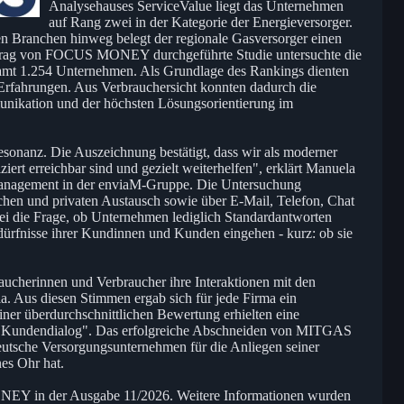
Analysehauses ServiceValue liegt das Unternehmen
auf Rang zwei in der Kategorie der Energieversorger.
en Branchen hinweg belegt der regionale Gasversorger einen
uftrag von FOCUS MONEY durchgeführte Studie untersuchte die
mt 1.254 Unternehmen. Als Grundlage des Rankings dienten
Erfahrungen. Aus Verbrauchersicht konnten dadurch die
unikation und der höchsten Lösungsorientierung im
Resonanz. Die Auszeichnung bestätigt, dass wir als moderner
ziert erreichbar sind und gezielt weiterhelfen", erklärt Manuela
nmanagement in der enviaM-Gruppe. Die Untersuchung
chen und privaten Austausch sowie über E-Mail, Telefon, Chat
ei die Frage, ob Unternehmen lediglich Standardantworten
dürfnisse ihrer Kundinnen und Kunden eingehen - kurz: ob sie
aucherinnen und Verbraucher ihre Interaktionen mit den
a. Aus diesen Stimmen ergab sich für jede Firma ein
iner überdurchschnittlichen Bewertung erhielten eine
r Kundendialog". Das erfolgreiche Abschneiden von MITGAS
tdeutsche Versorgungsunternehmen für die Anliegen seiner
es Ohr hat.
NEY in der Ausgabe 11/2026. Weitere Informationen wurden