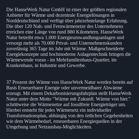
Die HanseWerk Natur GmbH ist einer der größten regionalen
Anbieter für Wärme und dezentrale Energielösungen in
Norddeutschland und verfügt über jahrzehntelange Erfahrung.
Die über 120 Nah- und Fernwärmenetze des Unternehmens
erreichen eine Länge von rund 880 Kilometern. HanseWerk
Natur betreibt etwa 1.000 Energieumwandlungsanlagen und
versorgt mehr als 70.000 Privat- und Unternehmenskunden
zuverlässig 365 Tage im Jahr mit Wärme. Maßgeschneiderte
Energiekonzepte und hochmoderne Anlagentechnik bringen die
Wärmewende voran - im Mehrfamilienhaus-Quartier, im
Krankenhaus, in Industrie und Gewerbe.
37 Prozent der Wärme von HanseWerk Natur werden bereits auf
Basis Erneuerbarer Energie oder unvermeidbarer Abwärme
erzeugt. Mit einem Dekarbonisierungsfahrplan stellt HanseWerk
Natur unter dem Motto "Wärme mit Zukunft. Wärme von hier."
schrittweise die Wärmenetze auf fossilfreie Energieträger um.
Hierbei entsteht für jedes Wärmenetz ein individueller
Transformationsplan, abhängig von den örtlichen Gegebenheiten
wie dem Wärmebedarf, erneuerbaren Energiequellen in der
Umgebung und Netzausbau-Möglichkeiten.