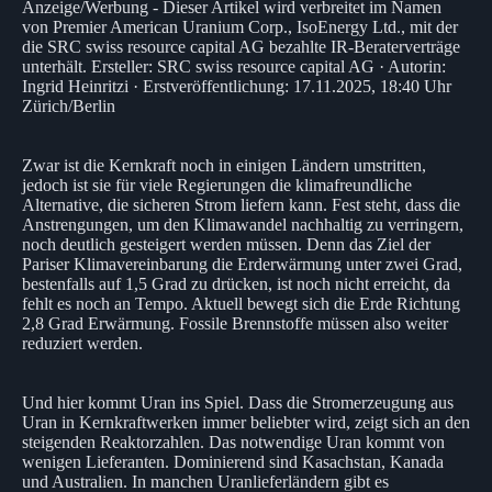
Anzeige/Werbung - Dieser Artikel wird verbreitet im Namen
von Premier American Uranium Corp., IsoEnergy Ltd., mit der
die SRC swiss resource capital AG bezahlte IR-Beraterverträge
unterhält. Ersteller: SRC swiss resource capital AG · Autorin:
Ingrid Heinritzi · Erstveröffentlichung: 17.11.2025, 18:40 Uhr
Zürich/Berlin
Zwar ist die Kernkraft noch in einigen Ländern umstritten,
jedoch ist sie für viele Regierungen die klimafreundliche
Alternative, die sicheren Strom liefern kann. Fest steht, dass die
Anstrengungen, um den Klimawandel nachhaltig zu verringern,
noch deutlich gesteigert werden müssen. Denn das Ziel der
Pariser Klimavereinbarung die Erderwärmung unter zwei Grad,
bestenfalls auf 1,5 Grad zu drücken, ist noch nicht erreicht, da
fehlt es noch an Tempo. Aktuell bewegt sich die Erde Richtung
2,8 Grad Erwärmung. Fossile Brennstoffe müssen also weiter
reduziert werden.
Und hier kommt Uran ins Spiel. Dass die Stromerzeugung aus
Uran in Kernkraftwerken immer beliebter wird, zeigt sich an den
steigenden Reaktorzahlen. Das notwendige Uran kommt von
wenigen Lieferanten. Dominierend sind Kasachstan, Kanada
und Australien. In manchen Uranlieferländern gibt es