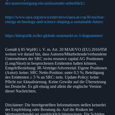
der-uranversorgung-ein-umfassender-ueberblick/;
https://www.iaea.org/newscenter/news/iaea-at-cop30-nuclear-
energy-technology-and-science-shaping-a-sustainable-future;
https://infografik.io/der-globale-uranmarkt-in-3-diagrammen/
Gemäß § 85 WpHG i. V. m. Art. 20 MAR/VO (EU) 2016/958
weisen wir darauf hin, dass Autoren/Mitarbeitende/verbundene
Unternehmen der SRC swiss resource capital AG Positionen
(Long/Short) in besprochenen Emittenten halten können.
Entgelt/Beziehung: IR-Verträge/Advertorial: Eigene Positionen
(Autor): keine; SRC Netto-Position: unter 0,5 %; Beteiligung
des Emittenten ≥ 5 % an SRC: nein. Update-Policy: keine
Pflicht zur Aktualisierung. Keine Gewähr auf die Übersetzung
ins Deutsche. Es gilt einzig und allein die englische Version
dieser Nachrichten.
Disclaimer: Die bereitgestellten Informationen stellen keinerlei
der Empfehlung oder Beratung da. Auf die Risiken im
Wertpapierhandel sei ausdrücklich hingewiesen. Für Schäden,