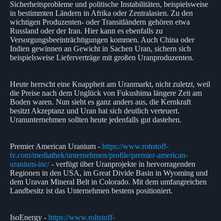
Sicherheitsprobleme und politische Instabilitäten, beispielsweise
in bestimmten Ländern in Afrika oder Zentralasien. Zu den
wichtigen Produzenten- oder Transitländern gehören etwa
Russland oder der Iran. Hier kann es ebenfalls zu
Versorgungsbeeinträchtigungen kommen. Auch China oder
Indien gewinnen an Gewicht in Sachen Uran, sichern sich
beispielsweise Lieferverträge mit großen Uranproduzenten.
Heute herrscht eine Knappheit am Uranmarkt, nicht zuletzt, weil
die Preise nach dem Unglück von Fukushima längere Zeit am
Boden waren. Nun sieht es ganz anders aus, die Kernkraft
besitzt Akzeptanz und Uran hat sich deutlich verteuert.
Uranunternehmen sollten heute jedenfalls gut dastehen.
Premier American Uranium -
https://www.rohstoff-
tv.com/mediathek/unternehmen/profile/premier-american-
uranium-inc/
- verfügt über Uranprojekte in hervorragenden
Regionen in den USA, im Great Divide Basin in Wyoming und
dem Uravan Mineral Belt in Colorado. Mit dem umfangreichen
Landbesitz ist das Unternehmen bestens positioniert.
IsoEnergy -
https://www.rohstoff-