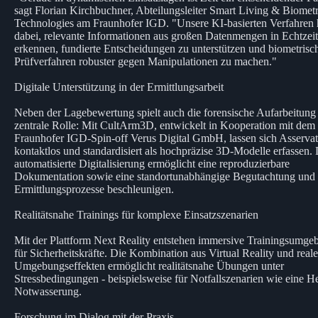
sagt Florian Kirchbuchner, Abteilungsleiter Smart Living & Biometr
Technologies am Fraunhofer IGD. "Unsere KI-basierten Verfahren 
dabei, relevante Informationen aus großen Datenmengen in Echtzeit
erkennen, fundierte Entscheidungen zu unterstützen und biometrisc
Prüfverfahren robuster gegen Manipulationen zu machen."
Digitale Unterstützung in der Ermittlungsarbeit
Neben der Lagebewertung spielt auch die forensische Aufarbeitung
zentrale Rolle: Mit CultArm3D, entwickelt in Kooperation mit dem
Fraunhofer IGD-Spin-off Verus Digital GmbH, lassen sich Asserva
kontaktlos und standardisiert als hochpräzise 3D-Modelle erfassen. 
automatisierte Digitalisierung ermöglicht eine reproduzierbare
Dokumentation sowie eine standortunabhängige Begutachtung und
Ermittlungsprozesse beschleunigen.
Realitätsnahe Trainings für komplexe Einsatzszenarien
Mit der Plattform Next Reality entstehen immersive Trainingsumg
für Sicherheitskräfte. Die Kombination aus Virtual Reality und real
Umgebungseffekten ermöglicht realitätsnahe Übungen unter
Stressbedingungen - beispielsweise für Notfallszenarien wie eine He
Notwasserung.
Forschung im Dialog mit der Praxis