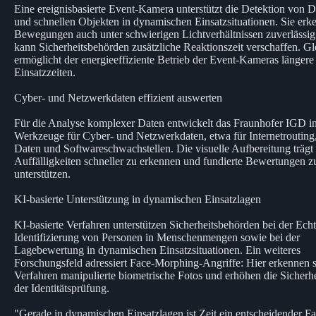
Eine ereignisbasierte Event-Kamera unterstützt die Detektion von 
und schnellen Objekten in dynamischen Einsatzsituationen. Sie erk
Bewegungen auch unter schwierigen Lichtverhältnissen zuverlässi
kann Sicherheitsbehörden zusätzliche Reaktionszeit verschaffen. Gl
ermöglicht der energieeffiziente Betrieb der Event-Kameras längere
Einsatzzeiten.
Cyber- und Netzwerkdaten effizient auswerten
Für die Analyse komplexer Daten entwickelt das Fraunhofer IGD in
Werkzeuge für Cyber- und Netzwerkdaten, etwa für Internetroutin
Daten und Softwareschwachstellen. Die visuelle Aufbereitung trägt 
Auffälligkeiten schneller zu erkennen und fundierte Bewertungen z
unterstützen.
KI-basierte Unterstützung in dynamischen Einsatzlagen
KI-basierte Verfahren unterstützen Sicherheitsbehörden bei der Echt
Identifizierung von Personen in Menschenmengen sowie bei der
Lagebewertung in dynamischen Einsatzsituationen. Ein weiteres
Forschungsfeld adressiert Face-Morphing-Angriffe: Hier erkennen s
Verfahren manipulierte biometrische Fotos und erhöhen die Sicherhe
der Identitätsprüfung.
"Gerade in dynamischen Einsatzlagen ist Zeit ein entscheidender Fa