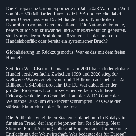
Die Europäische Union exportierte im Jahr 2023 Waren im Wert
von über 500 Milliarden Euro in die USA und erzielte dabei
einen Überschuss von 157 Milliarden Euro. Nun drohen
Exportbremsen und Gegenreaktionen. Die Automobilbranche,
bereits durch Strukturwandel und Antriebsrevolution gebeutelt,
steht vor weiteren Produktionskürzungen. Ist das noch ein
Handelskonflikt oder bereits ein systemischer Bruch?
Globalisierung im Rückzugsmodus: War es das mit dem freien
Handel?
Seit dem WTO-Beitritt Chinas im Jahr 2001 hat sich der globale
Handel versiebenfacht. Zwischen 1990 und 2020 stieg der
weltweite Warenverkehr von rund 4 Billionen auf mehr als 22
Billionen US-Dollar pro Jahr. Die EU war dabei einer der
größten Profiteure. Doch inzwischen verkehrt sich diese
Erfolgsgeschichte ins Gegenteil. Laut der WTO könnte der
Welthandel 2025 um ein Prozent schrumpfen - das wäre der
stärkste Einbruch seit der Finanzkrise.
Die Politik der Vereinigten Staaten ist dabei nur ein Katalysator
für einen Trend, der längst begonnen hat: Re-Shoring, Near-
Shoring, Friend-Shoring - allesamt Euphemismen für eine neue
Entflechtung der Weltwirtschaft. Was bedeutet das für Europa?