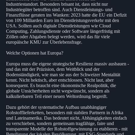
Industriestandort. Besonders brisant ist, dass nicht nur
Industriegüter betroffen sind. Auch Dienstleistungs- und
Finanzflüsse geraten ins Wanken: 2023 hatte die EU ein Defizit
von 109 Milliarden Euro im Dienstleistungsverkehr mit den
USA. Sollten auch digitale Dienstleistungen wie Cloud
Computing, Zahlungsdienste oder Software längerfristig mit
Zöllen oder Abgaben belegt werden, wird das für viele
europäische KMU zur Überlebensfrage.
Welche Optionen hat Europa?
Europa muss die eigene strategische Resilienz massiv ausbauen -
und das mit der Präzision, dem Weitblick und der
Bodenständigkeit, wie man sie aus der Schweizer Mentalität
kennt. Nicht hektisch, aber entschlossen. Nicht laut, aber
konsequent. Es braucht eine ökonomische Realpolitik, die
globale Unsicherheiten nicht wegwünscht, sondern als
kalkulierbaren Teil einer neuen Weltordnung begreift.
Dazu gehört der systematische Aufbau unabhängiger
Rohstofflieferketten, besonders mit stabilen Partnern in Afrika
und Lateinamerika. Das bedeutet nicht, Abhängigkeiten einfach
zu verschieben, sondern gemeinsam tragfähige, faire und
transparente Modelle der Rohstoffgewinnung zu etablieren - mit
Beteiligung der lokalen Bevölkerung, mit ESG-Standards und