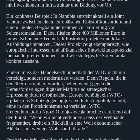
mit Investitionen in Infrastruktur und Bildung vor Ort.
Ein konkretes Beispiel: In Namibia entsteht aktuell ein Joint
Venture zwischen einem europäischen Rohstoffkonsortium und
einem lokalen Bergbauunternehmen zur Förderung von
Seltenerdmetallen. Dabei fließen über 400 Millionen Euro in
umweltschonende Technik, Infrastrukturprojekte und lokale
Ausbildungsinitiativen. Dieses Projekt zeigt exemplarisch, wie
europäische Interessen und afrikanisches Entwicklungspotenzial
ineinandergreifen können - und wie strategische Souveränität
konkret aussieht.
Zudem muss das Handelsrecht innerhalb der WTO nicht nur
verteidigt, sondern modernisiert werden. Denn Regeln, die in
den 90ern formuliert wurden, helfen wenig gegen die
Herausforderungen digitaler Märkte und strategischer
Erpressung durch Großmächte. Europa benötigt ein WTO-
Update, das Schutz gegen aggressive Industriepolitik erlaubt,
ohne in den Protektionismus zu verfallen. WTO-
Generaldirektorin Ngozi Okonjo-Iweala brachte es treffend auf
den Punkt: "Wenn wir nicht verhindern, dass der Welthandel
fragmentiert, droht ein Rückfall in eine Welt ökonomischer
Blöcke - mit weniger Wohlstand für alle."
Der Schutz kritischer Branchen durch gezieltes industrielles