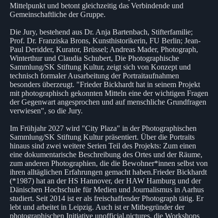
Mittelpunkt und betont gleichzeitig das Verbindende und
Gemeinschaftliche der Gruppe.
Die Jury, bestehend aus Dr. Anja Bartenbach, Stifterfamilie;
Prof. Dr. Franziska Brons, Kunsthistorikerin, FU Berlin; Jean-
Paul Deridder, Kurator, Brüssel; Andreas Mader, Photograph,
Winterthur und Claudia Schubert, Die Photographische
Sammlung/SK Stiftung Kultur, zeigt sich von Konzept und
technisch formaler Ausarbeitung der Portraitaufnahmen
besonders überzeugt. "Frieder Bickhardt hat in seinem Projekt
mit photographisch gekonnten Mitteln eine der wichtigen Fragen
der Gegenwart angesprochen und auf menschliche Grundfragen
verwiesen", so die Jury.
Im Frühjahr 2027 wird "City Plaza" in der Photographischen
Sammlung/SK Stiftung Kultur präsentiert. Über die Portraits
hinaus sind zwei weitere Serien Teil des Projekts: Zum einen
eine dokumentarische Beschreibung des Ortes und der Räume,
zum anderen Photographien, die die Bewohner*innen selbst von
ihren alltäglichen Erfahrungen gemacht haben.Frieder Bickhardt
(*1987) hat an der HS Hannover, der HAW Hamburg und der
Dänischen Hochschule für Medien und Journalismus in Aarhus
studiert. Seit 2014 ist er als freischaffender Photograph tätig. Er
lebt und arbeitet in Leipzig. Auch ist er Mitbegründer der
photographischen Initiative unofficial.pictures, die Workshops