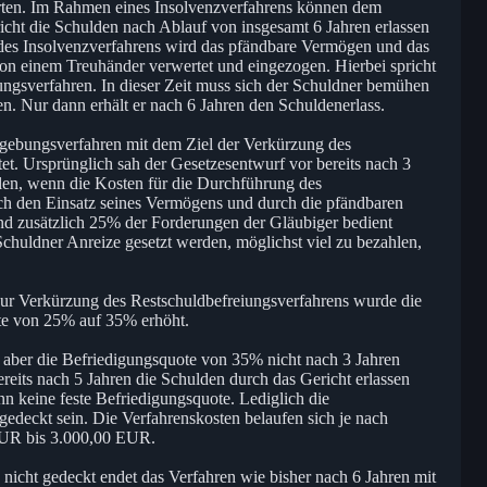
arten. Im Rahmen eines Insolvenzverfahrens können dem
icht die Schulden nach Ablauf von insgesamt 6 Jahren erlassen
des Insolvenzverfahrens wird das pfändbare Vermögen und das
n einem Treuhänder verwertet und eingezogen. Hierbei spricht
gsverfahren. In dieser Zeit muss sich der Schuldner bemühen
en. Nur dann erhält er nach 6 Jahren den Schuldenerlass.
zgebungsverfahren mit dem Ziel der Verkürzung des
tet. Ursprünglich sah der Gesetzesentwurf vor bereits nach 3
ilen, wenn die Kosten für die Durchführung des
ch den Einsatz seines Vermögens und durch die pfändbaren
d zusätzlich 25% der Forderungen der Gläubiger bedient
chuldner Anreize gesetzt werden, möglichst viel zu bezahlen,
ur Verkürzung des Restschuldbefreiungsverfahrens wurde die
te von 25% auf 35% erhöht.
d aber die Befriedigungsquote von 35% nicht nach 3 Jahren
ereits nach 5 Jahren die Schulden durch das Gericht erlassen
n keine feste Befriedigungsquote. Lediglich die
edeckt sein. Die Verfahrenskosten belaufen sich je nach
EUR bis 3.000,00 EUR.
 nicht gedeckt endet das Verfahren wie bisher nach 6 Jahren mit