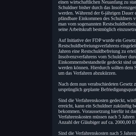
einen wirtschaftlichen Neuanfang zu st
Schuldner bisher durch das Insolvenzger
werden. Während der 6-jährigen Dauer 
pfändbare Einkommen des Schuldners vo
man vom sogenannten Restschuldbefreiun
seine Arbeitskraft bestmöglich einzusetz
Auf Initiative der FDP wurde ein Geset
Restschuldbefreiungsverfahrens eingelei
Jahren eine Restschuldbefreiung zu erte
Insolvenzverfahrens vom Schuldner dur
Einkommensbestandteile gedeckt sind un
werden können. Hierdurch sollten dem S
um das Verfahren abzukürzen.
Nach dem nun verabschiedeten Gesetz z
ursprünglich geplante Befriedigungsquo
Sind die Verfahrenskosten gedeckt, wir
erreicht, kann ein Schuldner zukünftig b
bekommen. Voraussetzung hierfür ist dan
Verfahrenskosten müssen nach 5 Jahren g
Anzahl der Gläubiger auf ca. 2000,00 
Sind die Verfahrenskosten nach 5 Jahren