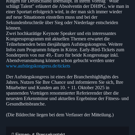
Ringen für Deutschland überhaupt. In ihrem Vortrag "Wille
schlägt Talent" erläutert die Absolventin der DHfPG, wie man in
einer Sportart erfolgreich wird, in der man sich immer wieder
auf neue Situationen einstellen muss und bei der
Sekundenbruchteile über Sieg oder Niederlage entscheiden
können.
Zwei hochkarätige Keynote Speaker und ein interessantes
Kongressprogramm mit aktuellen Themen erwartet die
Teilnehmenden beim diesjährigen Aufstiegskongress. Weitere
Infos zum Programm folgen in Kürze. Early-Bird-Tickets zum
Sonderpreis von nur 49,- Euro für beide Kongresstage inkl.
Abendveranstaltung können schon gebucht werden unter
www.aufstiegskongress.de/tickets
Der Aufstiegskongress ist eines der Branchenhighlights des
Jahres. Nutzen Sie Ihre Chance und informieren Sie sich, Ihre
Mitarbeiter und Kunden am 10. + 11. Oktober 2025 in
spannenden Vorträgen renommierter Referierender über die
neuesten Erkenntnisse und aktuellen Ergebnisse der Fitness- und
Gesundheitsbranche.
(Die Bildrechte liegen bei dem Verfasser der Mitteilung.)
Firmen- & Pressekontakt